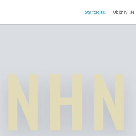
Startseite
Über NHN
NHN