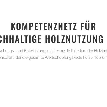
KOMPETENZNETZ FÜR
CHHALTIGE HOLZNUTZUNG E
orschungs- und Entwicklungscluster aus Mitgliedern der Holzind
nschaft, der die gesamte Wertschöpfungskette Forst-Holz um