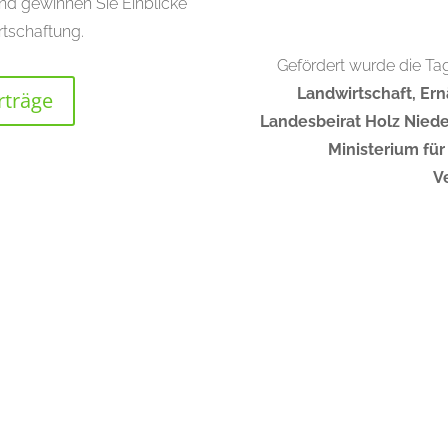
und gewinnen Sie Einblicke
rtschaftung.
Gefördert wurde die T
Landwirtschaft, Er
träge
Landesbeirat Holz Niede
Ministerium für
V