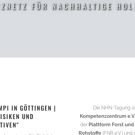
ZNETZ FÜR NACHHALTIGE HO
MPI IN GÖTTINGEN |
Die NHN-Tagung 20
RISIKEN UND
Kompetenzzentrum e.V
TIVEN"
der
Plattform Forst und
Rohstoffe
(FNR e.V.) und