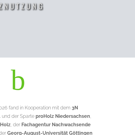
LZNUTZUNG
b
26 fand in Kooperation mit dem
3N
.
und der Sparte
proHolz Niedersachsen
,
 Holz
, der
Fachagentur Nachwachsende
 der
Georg-August-Universität Göttingen