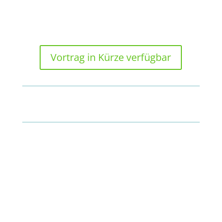
forstwirtschaftlicher Lohnunternehmer
Vortrag in Kürze verfügbar
KAFFEPAUSE 11:15 UHR
11:45 UHR
Wie können wir forstliche Wertschöpfung
wertschätzend kommunizieren?
Torben Halbe, Autor des Buchs „Das wahre