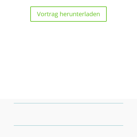
Vortrag herunterladen
15:45 UHR
Schlusswort
Prof. Dr. Dirk Jaeger, Georg-August-Universität
Göttingen
ENDE DER TAGUNG 16:00 UHR