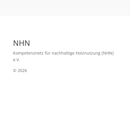
NHN
Kompetenznetz für nachhaltige Holznutzung [NHN]
e.V.
©
2026
Kontakt
Tel. +49 551 3073811
Fax +49 551 3073821
info@kompetenznetz-holz.de
Adresse