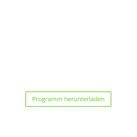
PROGRAMM
Programm herunterladen
08:30 UHR
Registrierung der Gäste und