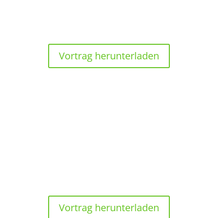
Leben der Bäume“
Vortrag herunterladen
12:15 UHR
Aktuelle und zukünftige Herausforderungen
des Arbeitsschutzes im Forstbetrieb
Klaus Klugmann, Sozialversicherung für
Landwirtschaft, Forsten und Gartenbau
Vortrag herunterladen