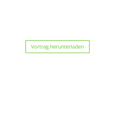
Dr. Ina Ehrhardt, Fraunhofer-Institut für
Fabrikbetrieb und -automatisierung IFF
Vortrag herunterladen
15:15 UHR
Anforderungen der Kunden an zukunftsfähige
Holzprodukte
Hubertus Matthias Becker, EGGER Sägewerk
Brilon