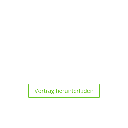
14:15 UHR
Betriebliche Strategien zur Sicherung der
Erfolgspotenziale im Forstbetrieb
Johannes Röhl, Wittgenstein-Berleburg’sche
Rentkammer
Vortrag herunterladen
14:45 UHR
Einfluss der Zertifizierung auf Prozesse und
Wertschöpfung im Cluster Forst & Holz