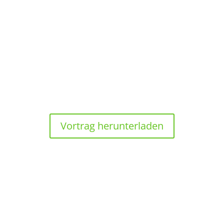
10:15 UHR
Wettbewerbsfähigkeit der deutschen Forst-
und Holzwirtschaft
von Prof. Dr. Matthias Dieter, Thünen-Institut für
internationale Waldwirtschaft und Forstökonomie
Vortrag herunterladen
10:45 UHR
Wertschöpfung durch forstliche
Dienstleistungsunternehmen
Dr. Maurice Strunk, AfL – Arbeitsgemeinschat