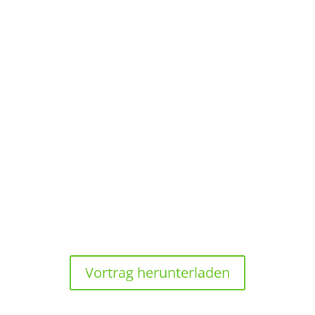
Göttingen
09:45 UHR
Bedeutung der Wertschöpfung für den
Walderhalt und die Waldmehrung
von Dr. Gerhard Dieterle, Internationale
Tropenholzorganisation (ITTO)
Vortrag herunterladen