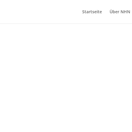
Startseite
Über NHN
N IM BEREICH FORST UND 