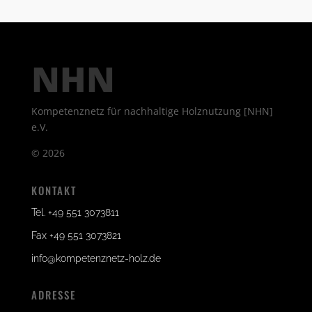
NHN
Kompetenznetz für nachhaltige Holznutzung [NHN]
e.V.
©
2026
KONTAKT
Tel. +49 551 3073811
Fax +49 551 3073821
info@kompetenznetz-holz.de
ADRESSE